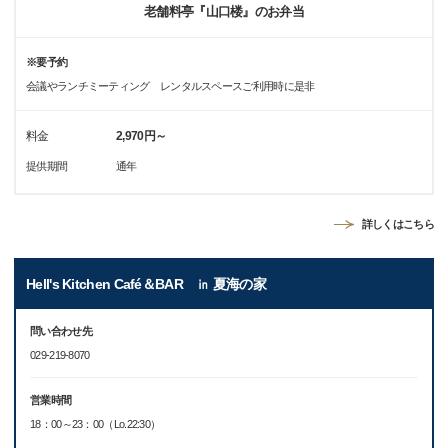
老舗料亭『山口楼』のお弁当
※要予約
会議やランチミーティング レンタルスペースご利用時に是非
料金
2,970円～
提供期間
通年
詳しくはこちら
Hell's Kitchen Café＆BAR ㏌ 夏海の家
問い合わせ先
029-219-8070
営業時間
18：00～23：00（Lo.22:30）