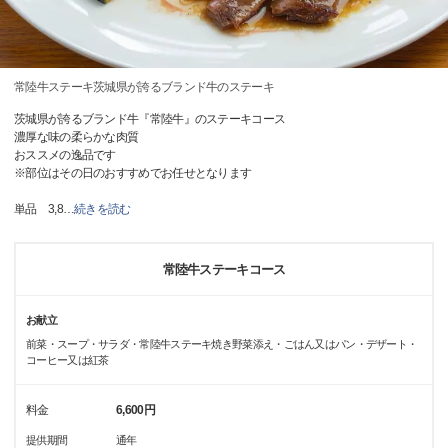
常陸牛ステーキ茨城県が誇るブランド牛のステーキ
茨城県が誇るブランド牛『常陸牛』のステーキコース
濃厚な味の柔らかな肉質
おススメの逸品です
※部位はその日のおすすめでお任せとなります
単品 3,8
…
続きを読む
常陸牛ステーキコース
お献立
前菜・スープ・サラダ・常陸牛ステーキ焼き野菜添え・ごはん又はパン・デザート・
コーヒー又は紅茶
料金
6,600円
提供期間
通年