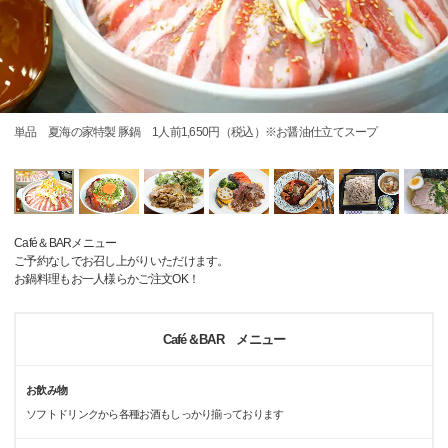
単品 夏海の家特製 豚鍋 1人前1,650円（税込）※お醤油仕立てスープ
Café＆BARメニュー
ご予約なしでお召し上がりいただけます。
お鍋料理もお一人様らかご注文OK！
Café＆BAR メニュー
お飲み物
ソフトドリンクから各種お酒もしっかり揃っております