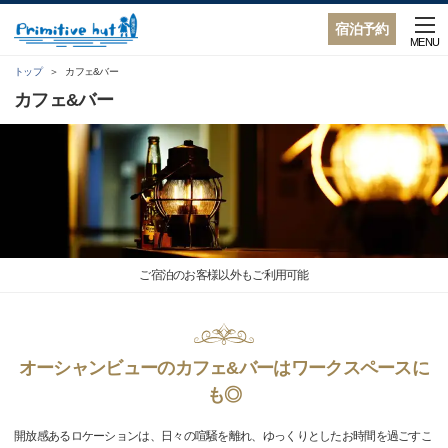
宿泊予約
MENU
トップ
カフェ&バー
カフェ&バー
ご宿泊のお客様以外もご利用可能
オーシャンビューのカフェ&バーはワークスペースに
も◎
開放感あるロケーションは、日々の喧騒を離れ、ゆっくりとしたお時間を過ごすこ