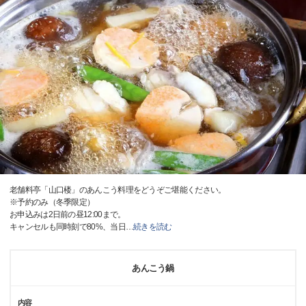
老舗料亭「山口楼」のあんこう料理をどうぞご堪能ください。
※予約のみ（冬季限定）
お申込みは2日前の昼12:00まで。
キャンセルも同時刻で80%、当日
…
続きを読む
あんこう鍋
内容