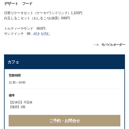
デザート フード
日替りケーキセット（ケーキ+ワンドリンク）1,100円
白玉しるこセット（おしるこ+お抹茶）880円
トルティーヤサンド 660円
サンドイッチ 88
…
続きを読む
モバイルオーダー
カフェ
営業時間
11:30～14:00
備考
【定休日】不定休
【場所】1階
ご予約・お問合せ