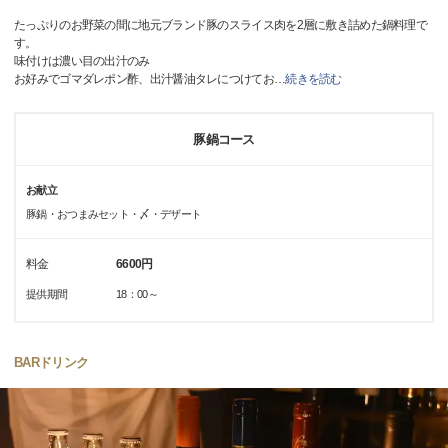
たっぷりのお野菜の間に地元ブランド豚のスライス肉を2層に敷き詰めた鍋料理で
す。
味付けは濃い目の出汁のみ
お好みでゴマダレポン酢、出汁醤油タレにつけてお
…
続きを読む
豚鍋コース
お献立
豚鍋・おつまみセット・〆・デザート
料金
6600円
提供期間
18：00～
BARドリンク