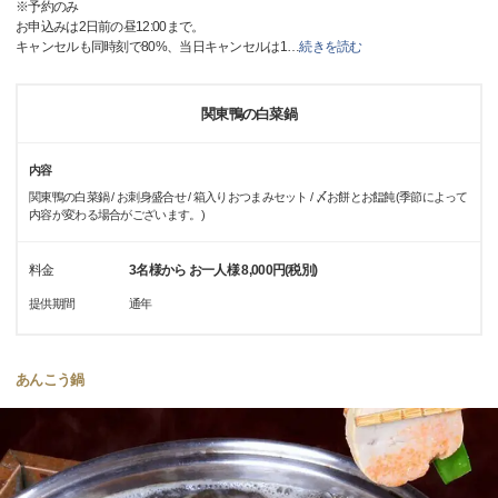
※予約のみ
お申込みは2日前の昼12:00まで。
キャンセルも同時刻で80%、当日キャンセルは1
…
続きを読む
関東鴨の白菜鍋
内容
関東鴨の白菜鍋 / お刺身盛合せ / 箱入りおつまみセット / 〆お餅とお饂飩(季節によって
内容が変わる場合がございます。)
料金
3名様から お一人様 8,000円(税別)
提供期間
通年
あんこう鍋