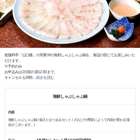
老舗料亭「山口楼」の常磐沖の海鮮しゃぶしゃぶ鍋を、海辺の宿にてお楽しみいた
だけます。
※予約のみ
お申込みは2日前の昼12:00まで。
キャンセルも同時
…
続きを読む
海鮮しゃぶしゃぶ鍋
内容
海鮮しゃぶしゃぶ鍋 / 箱入りおつまみセット / 〆おじや(季節によって内容が変わる場
合がございます。)