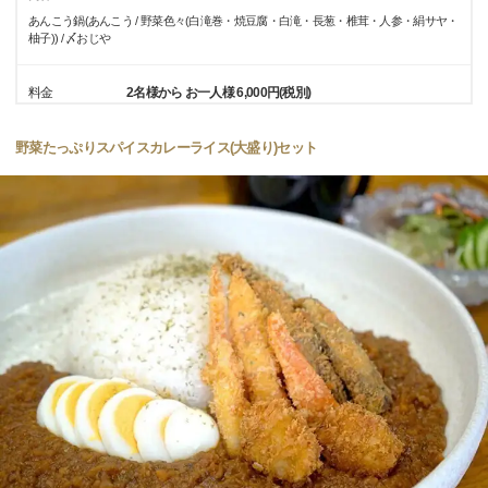
あんこう鍋(あんこう / 野菜色々(白滝巻・焼豆腐・白滝・長葱・椎茸・人参・絹サヤ・
柚子)) / 〆おじや
料金
2名様から お一人様 6,000円(税別)
野菜たっぷりスパイスカレーライス(大盛り)セット