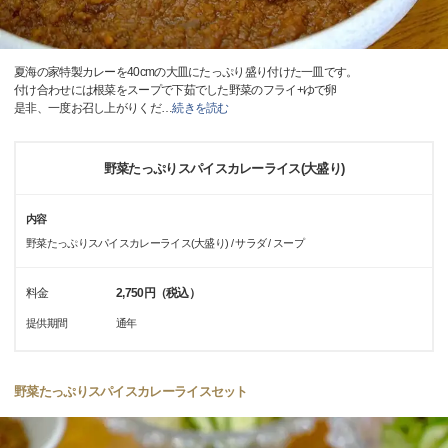
夏海の家特製カレーを40cmの大皿にたっぷり盛り付けた一皿です。
付け合わせには根菜をスープで下茹でした野菜のフライ+ゆで卵
是非、一度お召し上がりくだ
…
続きを読む
野菜たっぷりスパイスカレーライス(大盛り)
内容
野菜たっぷりスパイスカレーライス(大盛り) / サラダ / スープ
料金
2,750円（税込）
提供期間
通年
野菜たっぷりスパイスカレーライスセット