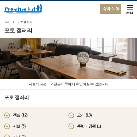
숙박 예약
MENU
TOP
포토 갤러리
포토 갤러리
시설의 내관・외관은 이쪽에서 확인하실 수 있습니다
포토 갤러리
객실 (12)
요리 (13)
시설 (5)
주변‧경관 (1)