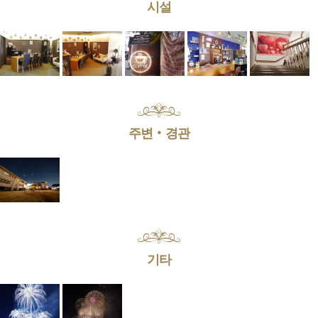
시설
주변‧경관
기타