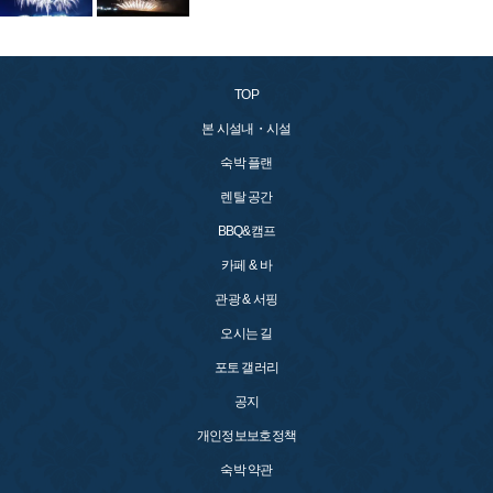
TOP
본 시설내・시설
숙박 플랜
렌탈 공간
BBQ&캠프
카페 & 바
관광 & 서핑
오시는 길
포토 갤러리
공지
개인정보보호정책
숙박 약관